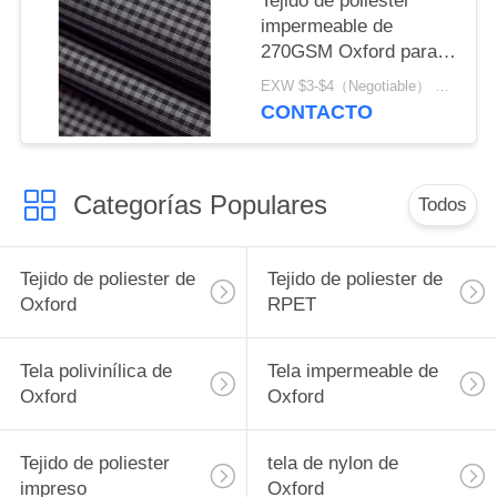
Tejido de poliester
impermeable de
270GSM Oxford para
el equipo de pesca
EXW $3-$4（Negotiable） MOQ:1 metro para la acción; 1200 metros para el arreglo para requisitos particulares
CONTACTO
Categorías Populares
Todos
Tejido de poliester de
Tejido de poliester de
Oxford
RPET
Tela polivinílica de
Tela impermeable de
Oxford
Oxford
Tejido de poliester
tela de nylon de
impreso
Oxford