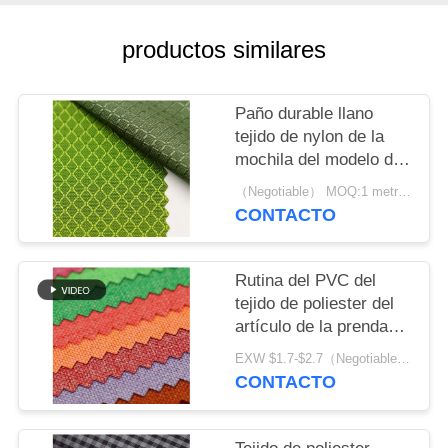
MAPA
DEL
productos similares
SITIO
Paño durable llano
PRIVACY
tejido de nylon de la
mochila del modelo de
POLICY
forma diamantada de
（Negotiable） MOQ:1 metro para la acción; 1200 metros para el arreglo para requisitos particulares
nylon de la tela 3D del
CONTACTO
100%
Rutina del PVC del
tejido de poliester del
artículo de la prenda
impermeable 600D el
EXW $1.7-$2.7（Negotiable） MOQ:1 metro para la acción; 1200 metros para el arreglo para requisitos particulares
100% arenosa
CONTACTO