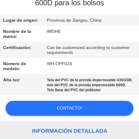
600D para los bolsos
CONTROL
Lugar de origen:
Provincia de Jiangsu, China
DE
CALIDAD
Nombre de la
WEIHE
marca:
Certificación:
Can be customized according to customer
ÉNTRENOS
requirements
EN
Número de
WH-OPF024
modelo:
CONTACTO
Alta luz:
,
Tela del PVC de la prenda impermeable 430GSM
CON
,
tela del PVC de la prenda impermeable 600D
Tela llana del PVC del poliéster
PIDA
CONTACTO!
UNA
CITA
INFORMACIÓN DETALLADA