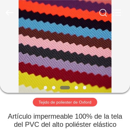
Eetoon
Group
Co.,Ltd.
All
Rights
Reserved.
Developed
by
HOGAR
ECER
PRODUCTOS
SOBRE
NOSOTROS
VIAJE
DE
Tejido de poliester de Oxford
LA
Artículo impermeable 100% de la tela
FÁBRICA
del PVC del alto poliéster elástico